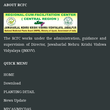
ABOUT RCFC
November 5, 2025
Principal Investigator of RCFC has overall control over
the
FUNCTIONS OF RCFC
The RCFC works under the administration, guidance and
November 5, 2025
supervision of Director, Jawaharlal Nehru Krishi Vishwa
To function as a platform for bringing together the
Vidyalaya (JNKVV).
ONE DAY TRAINING AT KORBA CG
QUICK MENU
June 16, 2026
HOME
Download
PLANTING DETAIL
News Update
MPCAS/MPCDAS