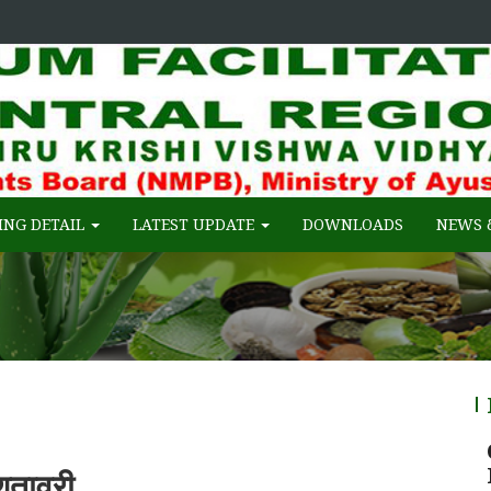
 of Ayush, Gov. of India
FACILITATION CENTRE (RCFC) :: C
ING DETAIL
LATEST UPDATE
DOWNLOADS
NEWS 
शतावरी