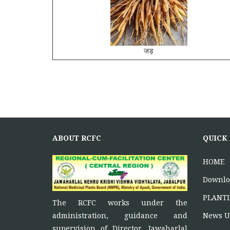
जड़
ABOUT RCFC
QUICK
HOME
Downlo
PLANTI
The RCFC works under the
News U
administration, guidance and
supervision of Director, Jawaharlal