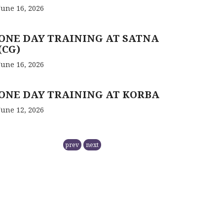
June 16, 2026
ONE DAY TRAINING AT SATNA
(CG)
June 16, 2026
ONE DAY TRAINING AT KORBA
June 12, 2026
RCFC- PREPARATION OF QPM
prev
next
November 5, 2025
NMPB has
RCFC THE CENTRAL REGION
COMPRISING