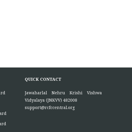
November 5, 2025
Principal Investigator of RCFC has overall
control over the
FUNCTIONS OF RCFC
November 5, 2025
To function as a platform for bringing
together the
ONE DAY TRAINING AT KORBA
QUICK CONTACT
CG
June 16, 2026
ard
Jawaharlal Nehru Krishi Vishwa
Vidyalaya (JNKVV) 482008
support@rcfccentral.org
oard
oard