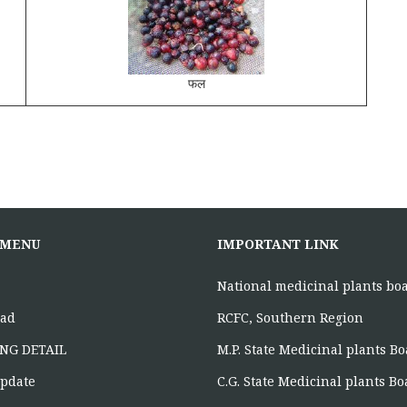
फल
 MENU
IMPORTANT LINK
National medicinal plants bo
ad
RCFC, Southern Region
NG DETAIL
M.P. State Medicinal plants B
pdate
C.G. State Medicinal plants B