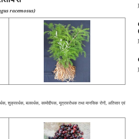
agus racemosus)
वर्धक, शुक्रवर्धक, बलवर्धक, कामोद्दीपक, मूत्रावरोधक तथा मानसिक रोगों, अतिसार एवं